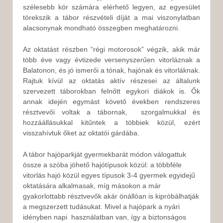
szélesebb kör számára elérhető legyen, az egyesület
törekszik a tábor részvételi díját a mai viszonylatban
alacsonynak mondható összegben meghatározni.
Az oktatást részben “régi motorosok” végzik, akik már
több éve vagy évtizede versenyszerűen vitorláznak a
Balatonon, és jó ismerői a tónak, hajónak és vitorláknak.
Rajtuk kívül az oktatás aktív részesei az általunk
szervezett táborokban felnőtt egykori diákok is. Ők
annak idején egymást követő években rendszeres
résztvevői voltak a tábornak, szorgalmukkal és
hozzáállásukkal kitűntek a többiek közül, ezért
visszahívtuk őket az oktatói gárdába.
A tábor hajóparkját gyermekbarát módon válogattuk
össze a szóba jöhető hajótípusok közül: a többféle
vitorlás hajó közül egyes típusok 3-4 gyermek egyidejű
oktatására alkalmasak, míg másokon a már
gyakorlottabb résztvevők akár önállóan is kipróbálhatják
a megszerzett tudásukat. Mivel a hajópark a nyári
idényben napi használatban van, így a biztonságos