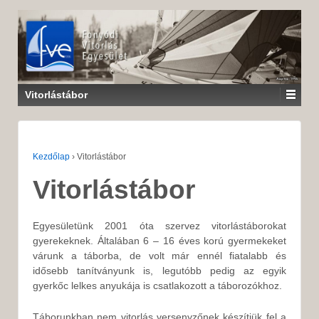
Vitorlástábor
Kezdőlap
›
Vitorlástábor
Vitorlástábor
Egyesületünk 2001 óta szervez vitorlástáborokat
gyerekeknek. Általában 6 – 16 éves korú gyermekeket
várunk a táborba, de volt már ennél fiatalabb és
idősebb tanítványunk is, legutóbb pedig az egyik
gyerkőc lelkes anyukája is csatlakozott a táborozókhoz.
Táborunkban nem vitorlás versenyzőnek készítjük fel a