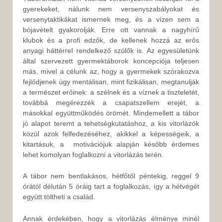
gyerekeket, nálunk nem versenyszabályokat és
versenytaktikákat ismernek meg, és a vízen sem a
bójavételt gyakorolják. Erre ott vannak a nagyhírű
klubok és a profi edzők, de kellenek hozzá az erős
anyagi háttérrel rendelkező szülők is. Az egyesületünk
által szervezett gyermektáborok koncepciója teljesen
más, mivel a célunk az, hogy a gyermekek szórakozva
fejlődjenek úgy mentálisan, mint fizikálisan, megtanulják
a természet erőinek: a szélnek és a víznek a tiszteletét,
továbbá megérezzék a csapatszellem erejét, a
másokkal együttműködés örömét. Mindemellett a tábor
jó alapot teremt a tehetségkutatáshoz, a kis vitorlázók
közül azok felfedezéséhez, akikkel a képességeik, a
kitartásuk, a motivációjuk alapján később érdemes
lehet komolyan foglalkozni a vitorlázás terén.
A tábor nem bentlakásos, hétfőtől péntekig, reggel 9
órától délután 5 óráig tart a foglalkozás, így a hétvégét
együtt töltheti a család.
Annak érdekében, hogy a vitorlázás élménye minél