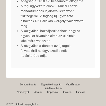
A tagság a 2018 évi beszámolót elfogadta.
A régi ügyvezető elnök – Mucsi László –
mandátumának lejártával leköszönt
tisztségéről. A tagság új ügyvezető
elnöknek Dr. Pálinkás Gergelyt választotta
meg.
A közgyűlés hozzájárult ahhoz, hogy az
egyesület hivatalos címe az új elnök
lakcímére változzon.
A közgyűlés a döntést az új tagok
felvételéről az ügyvezető elnök
hatáskörébe adja.
Bemutatkozás
Egyesületi tagság
Vitorlástábor
Általános leírás
Versenyek
Adatok
Kapcsolat
Galéria
Hírlevél
© 2026
Default copyright text