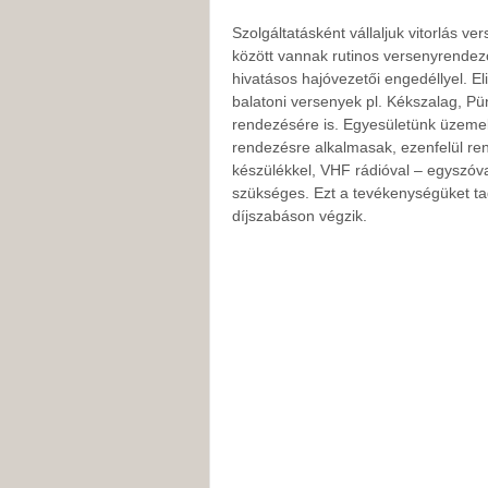
Szolgáltatásként vállaljuk vitorlás ve
között vannak rutinos versenyrendez
hivatásos hajóvezetői engedéllyel. El
balatoni versenyek pl. Kékszalag, P
rendezésére is. Egyesületünk üzeme
rendezésre alkalmasak, ezenfelül re
készülékkel, VHF rádióval – egyszóva
szükséges. Ezt a tevékenységüket tag
díjszabáson végzik.