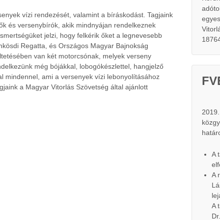
adóto
rsenyek vízi rendezését, valamint a bíráskodást. Tagjaink
egyes
ők és versenybírók, akik mindnyájan rendelkeznek
Vitor
ismertségüket jelzi, hogy felkérik őket a legnevesebb
1876
ünkösdi Regatta, és Országos Magyar Bajnokság
ltetésében van két motorcsónak, melyek verseny
ndelkezünk még bójákkal, lobogókészlettel, hangjelző
l mindennel, ami a versenyek vízi lebonyolításához
FV
jaink a Magyar Vitorlás Szövetség által ajánlott
2019. 
közgy
határ
A 
el
A 
Lá
le
A 
Dr