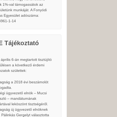
k 1%-val támogassátok az
ületünk munkáját. A Fonyódi
lás Egyesület adószáma:
4961-1-14
E Tájékoztató
április 6-án megtartott tisztújító
űlésen a következő érdemi
ozatok születtek:
tagság a 2018 évi beszámolót
fogadta.
régi ügyvezető elnök – Mucsi
szló – mandátumának
jártával leköszönt tisztségéről.
tagság új ügyvezető elnöknek
. Pálinkás Gergelyt választotta