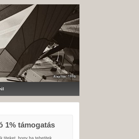
vél
ó 1% támogatás
 titeket, hogy ha tehetitek,